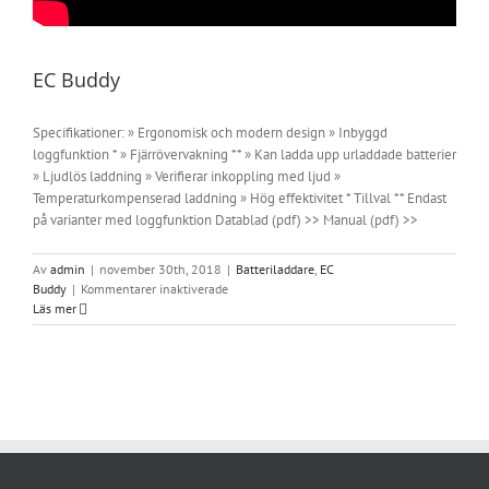
EC Buddy
Specifikationer: » Ergonomisk och modern design » Inbyggd
loggfunktion * » Fjärrövervakning ** » Kan ladda upp urladdade batterier
» Ljudlös laddning » Verifierar inkoppling med ljud »
Temperaturkompenserad laddning » Hög effektivitet * Tillval ** Endast
på varianter med loggfunktion Datablad (pdf) >> Manual (pdf) >>
Av
admin
|
november 30th, 2018
|
Batteriladdare
,
EC
för
Buddy
|
Kommentarer inaktiverade
EC
Läs mer
Buddy