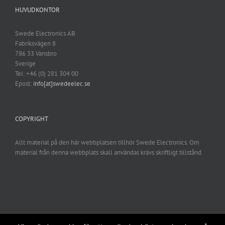
HUVUDKONTOR
Swede Electronics AB
Fabriksvägen 8
786 33 Vansbro
Sverige
Tel: +46 (0) 281 304 00
Epost:
info[at]swedeelec.se
COPYRIGHT
Allt material på den här webbplatsen tillhör Swede Electronics. Om
material från denna webbplats skall användas krävs skriftligt tillstånd.