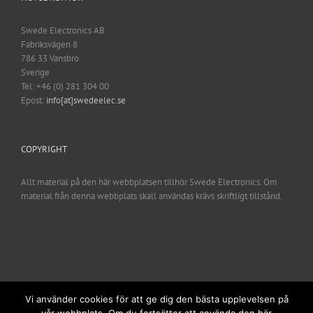
Swede Electronics AB
Fabriksvägen 8
786 33 Vansbro
Sverige
Tel: +46 (0) 281 304 00
Epost:
info[at]swedeelec.se
COPYRIGHT
Allt material på den här webbplatsen tillhör Swede Electronics. Om
material från denna webbplats skall användas krävs skriftligt tillstånd.
Vi använder cookies för att ge dig den bästa upplevelsen på