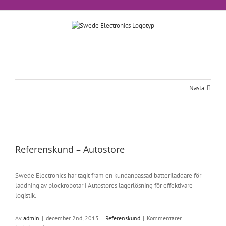
Fortsätt
till
innehållet
Nästa
Visa
större
Referenskund – Autostore
bild
Swede Electronics har tagit fram en kundanpassad batteriladdare för
laddning av plockrobotar i Autostores lagerlösning för effektivare
logistik.
Av
admin
|
december 2nd, 2015
|
Referenskund
|
Kommentarer