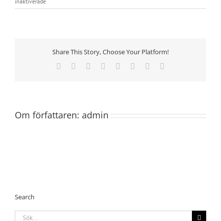
för
inaktiverade
Referenskund
–
Autostore
Share This Story, Choose Your Platform!
Facebook
Twitter
Reddit
LinkedIn
Tumblr
Pinterest
Vk
E-
post
Om författaren:
admin
Search
Sök