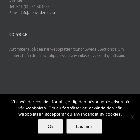
Sverige
Tel: +46 (0) 281 304 00
Epost:
info[at]swedeelec.se
COPYRIGHT
Allt material på den här webbplatsen tillhör Swede Electronics. Om
material från denna webbplats skall användas krävs skriftligt tillstånd.
Vi använder cookies för att ge dig den bästa upplevelsen på
vår webbplats. Om du fortsätter att använda den här
webbplatsen accepterar du användandet av cookies.
Ok
Läs mer
Copyright 2020 Swede Electronics AB | All Rights Reserved