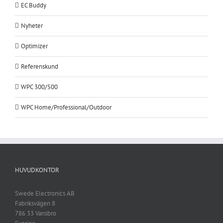
EC Buddy
Nyheter
Optimizer
Referenskund
WPC 300/500
WPC Home/Professional/Outdoor
HUVUDKONTOR
Swede Electronics AB
Fabriksvägen 8
786 33 Vansbro